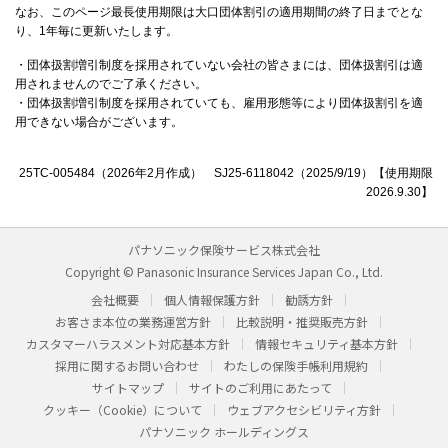
なお、このページ最長使用期限は大口団体割引の適用期間の終了日までとな
り、1年毎に更新いたします。
・団体扱割増引制度を採用されていない会社の皆さまには、団体扱割引は適
用されませんのでご了承ください。
・団体扱割増引制度を採用されていても、雇用形態等により団体扱割引を適
用できない場合がございます。
25TC-005484（2026年2月作成） SJ25-6118042（2025/9/19）【使用期限
2026.9.30】
パナソニック保険サービス株式会社
Copyright © Panasonic Insurance Services Japan Co., Ltd.
会社概要
個人情報保護方針
勧誘方針
お客さま本位の業務運営方針
比較説明・推奨販売方針
カスタマーハラスメント対応基本方針
情報セキュリティ基本方針
採用に関するお問い合わせ
わたしの保険手帳利用規約
サイトマップ
サイトのご利用にあたって
クッキー（Cookie）について
ウェブアクセシビリティ方針
パナソニック ホールディングス