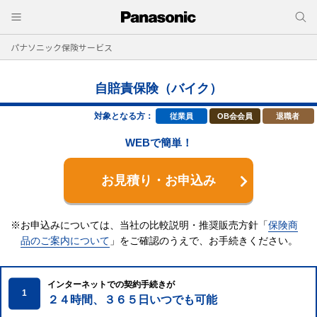
パナソニック保険サービス
自賠責保険（バイク）
対象となる方：
従業員
OB会会員
退職者
WEBで簡単！
お見積り・お申込み
※お申込みについては、当社の比較説明・推奨販売方針「
保険商
品のご案内について
」をご確認のうえで、
お手続きください。
インターネットでの契約手続きが
1
２４時間、３６５日いつでも可能