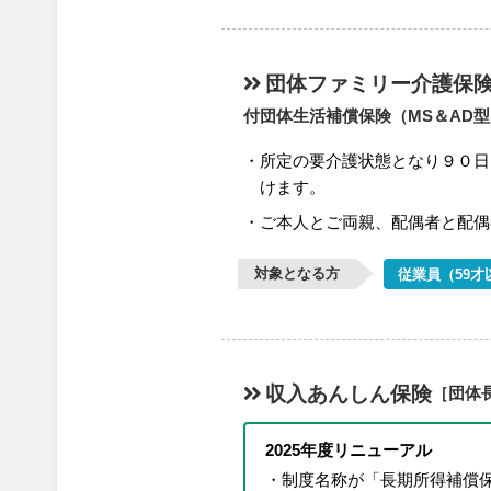
団体ファミリー介護保
付団体生活補償保険（MS＆AD
所定の要介護状態となり９０日
けます。
ご本人とご両親、配偶者と配偶
対象となる方
従業員（59才
収入あんしん保険
［団体
2025年度リニューアル
制度名称が「長期所得補償