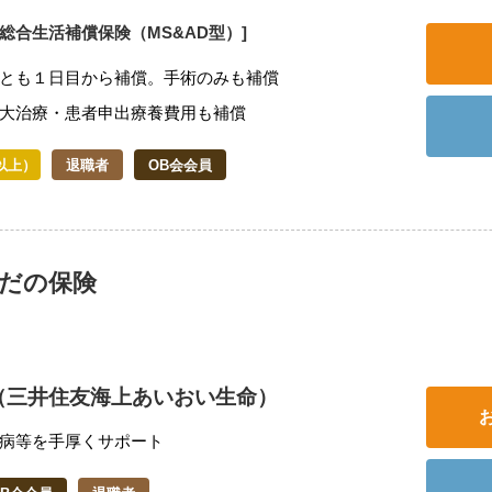
体総合生活補償保険（MS&AD型）]
とも１日目から補償。手術のみも補償
大治療・患者申出療養費用も補償
以上）
退職者
OB会会員
らだの保険
（三井住友海上あいおい生命）
病等を手厚くサポート