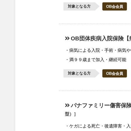
対象となる方
OB会会員
OB団体疾病入院保険【
病気による入院・手術・病気や
満９９歳まで加入・継続可能
対象となる方
OB会会員
パナファミリー傷害保
型）］
ケガによる死亡・後遺障害・入