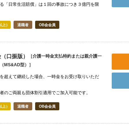
る「日常生活賠償」は１回の事故につき３億円を限
以上）
退職者
OB会会員
険（口振版）
［介護一時金支払特約または親介護一
（MS&AD型）］
を超えて継続した場合、一時金をお受け取りいただ
者のご両親も団体割引適用でご加入可能です。
以上）
退職者
OB会会員