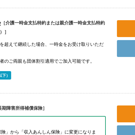
険
［介護一時金支払特約または親介護一時金支払特約
型）］
を超えて継続した場合、一時金をお受け取りいただ
者のご両親も団体割引適用でご加入可能です。
以下）
長期障害所得補償保険］
保険」から「収入あんしん保険」に変更になりま