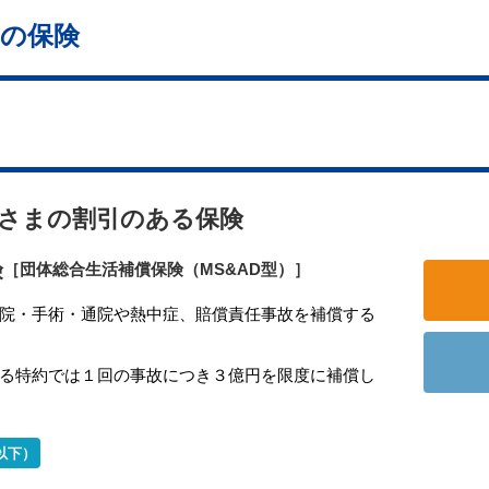
の保険
さまの割引のある保険
険
［団体総合生活補償保険（MS&AD型）］
院・手術・通院や熱中症、賠償責任事故を補償する
る特約では１回の事故につき３億円を限度に補償し
以下）