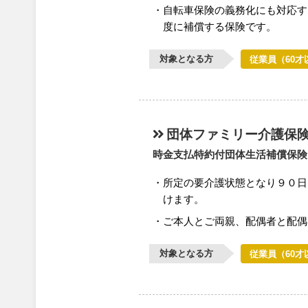
自転車保険の義務化にも対応す
度に補償する保険です。
対象となる方
従業員（60才
団体ファミリー介護保
時金支払特約付団体生活補償保険
所定の要介護状態となり９０日
けます。
ご本人とご両親、配偶者と配偶
対象となる方
従業員（60才