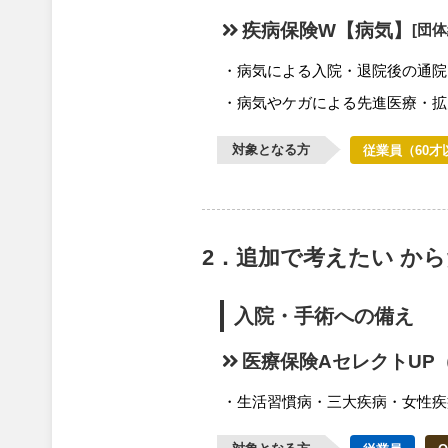
疾病保険W【病気】
[団
病気による入院・退院後の通院
病気やケガによる先進医療・拡
対象となる方
従業員（60才
2．追加で考えたい か
入院・手術への備え
医療保険AセレクトUP
生活習慣病・三大疾病・女性疾