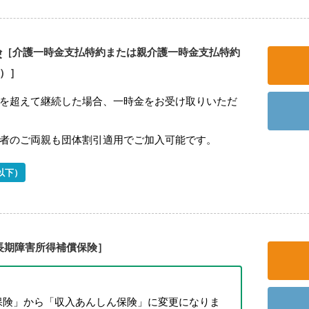
険
［介護一時金支払特約または親介護一時金支払特約
型）］
を超えて継続した場合、一時金をお受け取りいただ
者のご両親も団体割引適用でご加入可能です。
以下）
長期障害所得補償保険］
保険」から「収入あんしん保険」に変更になりま