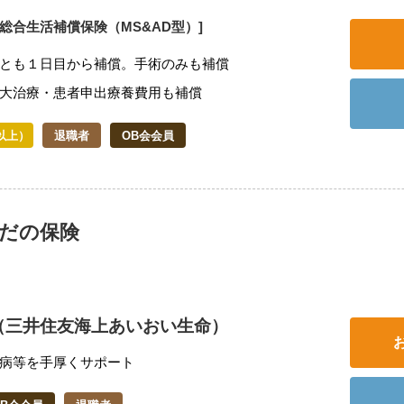
体総合生活補償保険（MS&AD型）]
とも１日目から補償。手術のみも補償
大治療・患者申出療養費用も補償
以上）
退職者
OB会会員
らだの保険
（三井住友海上あいおい生命）
病等を手厚くサポート