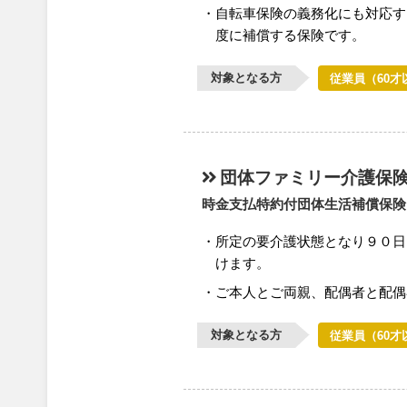
自転車保険の義務化にも対応す
度に補償する保険です。
対象となる方
従業員（60才
団体ファミリー介護保
時金支払特約付団体生活補償保険
所定の要介護状態となり９０日
けます。
ご本人とご両親、配偶者と配偶
対象となる方
従業員（60才