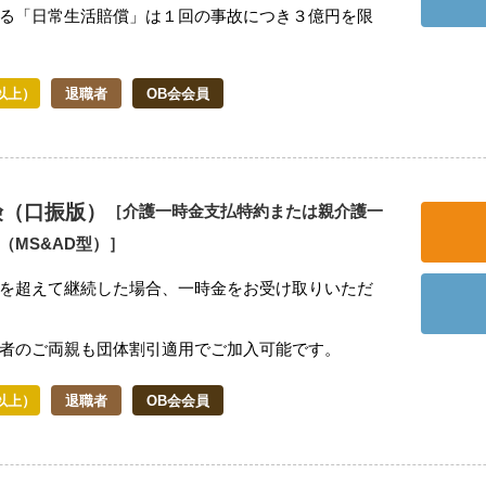
る「日常生活賠償」は１回の事故につき３億円を限
以上）
退職者
OB会会員
険（口振版）
［介護一時金支払特約または親介護一
（MS&AD型）］
を超えて継続した場合、一時金をお受け取りいただ
者のご両親も団体割引適用でご加入可能です。
以上）
退職者
OB会会員