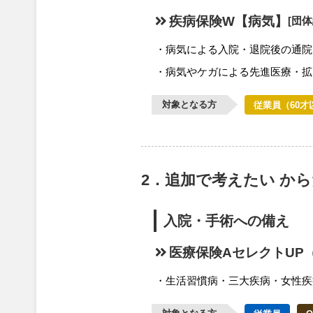
疾病保険W【病気】
[団
病気による入院・退院後の通院
病気やケガによる先進医療・拡
対象となる方
従業員（60才
2．追加で考えたい か
入院・手術への備え
医療保険AセレクトUP
生活習慣病・三大疾病・女性疾