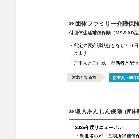
団体ファミリー介護保
付団体生活補償保険（MS＆AD
所定の要介護状態となり９０日
けます。
ご本人とご両親、配偶者と配偶
対象となる方
従業員（59才
収入あんしん保険
［団体
2025年度リニューアル
制度名称が「長期所得補償