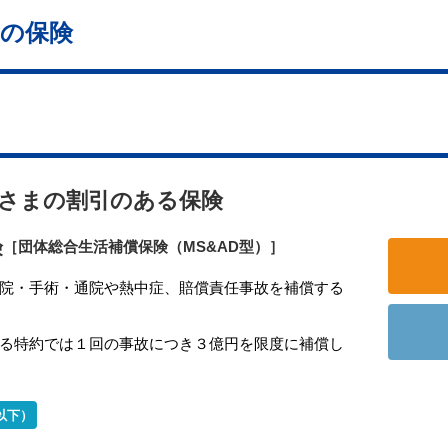
の保険
さまの割引のある保険
険
［団体総合生活補償保険（MS&AD型）］
院・手術・通院や熱中症、賠償責任事故を補償する
る特約では１回の事故につき３億円を限度に補償し
以下）