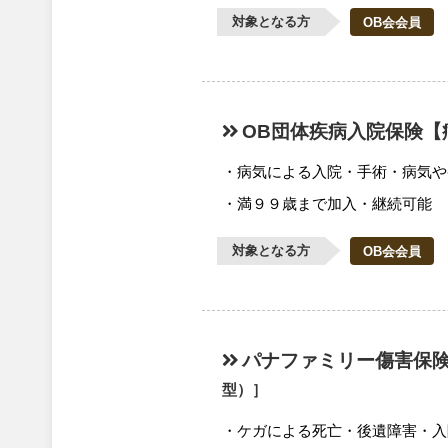
対象となる方
OB会会員
OB団体疾病入院保険【
病気による入院・手術・病気や
満９９歳まで加入・継続可能
対象となる方
OB会会員
パナファミリー傷害保
型）］
ケガによる死亡・後遺障害・入