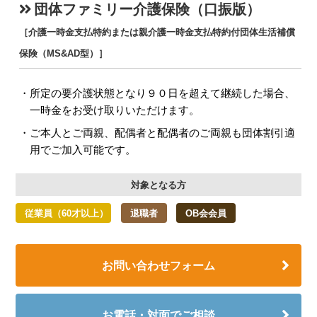
団体ファミリー介護保険（口振版）
［介護一時金支払特約または親介護一時金支払特約付団体生活補償
保険（MS&AD型）］
所定の要介護状態となり９０日を超えて継続した場合、
一時金をお受け取りいただけます。
ご本人とご両親、配偶者と配偶者のご両親も団体割引適
用でご加入可能です。
対象となる方
従業員（60才以上）
退職者
OB会会員
お問い合わせフォーム
お電話・対面でご相談