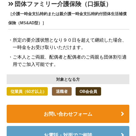
団体ファミリー介護保険（口振版）
［介護一時金支払特約または親介護一時金支払特約付団体生活補償
保険（MS&AD型）］
所定の要介護状態となり９０日を超えて継続した場合、
一時金をお受け取りいただけます。
ご本人とご両親、配偶者と配偶者のご両親も団体割引適
用でご加入可能です。
対象となる方
従業員（60才以上）
退職者
OB会会員
お問い合わせフォーム
お電話・対面でご相談