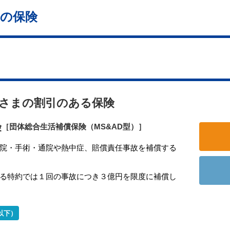
の保険
さまの割引のある保険
険
［団体総合生活補償保険（MS&AD型）］
院・手術・通院や熱中症、賠償責任事故を補償する
る特約では１回の事故につき３億円を限度に補償し
以下）