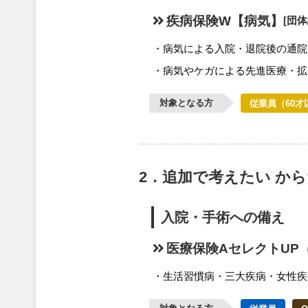
疾病保険W【病気】
[団
病気による入院・退院後の通院
病気やケガによる先進医療・拡
対象となる方
従業員（60才
2．追加で考えたい か
入院・手術への備え
医療保険AセレクトUP
生活習慣病・三大疾病・女性疾