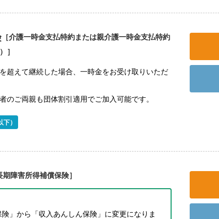
険
［介護一時金支払特約または親介護一時金支払特約
型）］
を超えて継続した場合、一時金をお受け取りいただ
者のご両親も団体割引適用でご加入可能です。
以下）
長期障害所得補償保険］
保険」から「収入あんしん保険」に変更になりま