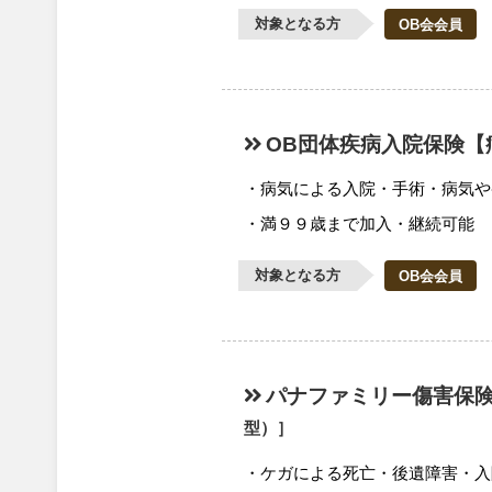
対象となる方
OB会会員
OB団体疾病入院保険【
病気による入院・手術・病気や
満９９歳まで加入・継続可能
対象となる方
OB会会員
パナファミリー傷害保
型）］
ケガによる死亡・後遺障害・入