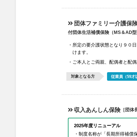
団体ファミリー介護保
付団体生活補償保険（MS＆AD
所定の要介護状態となり９０日
けます。
ご本人とご両親、配偶者と配偶
対象となる方
従業員（59才
収入あんしん保険
［団体
2025年度リニューアル
制度名称が「長期所得補償