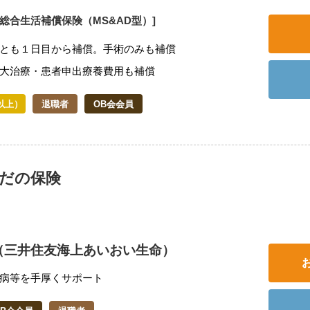
体総合生活補償保険（MS&AD型）]
とも１日目から補償。手術のみも補償
大治療・患者申出療養費用も補償
以上）
退職者
OB会会員
らだの保険
（三井住友海上あいおい生命）
病等を手厚くサポート