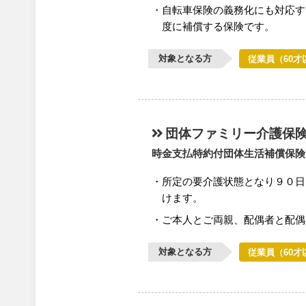
自転車保険の義務化にも対応す
度に補償する保険です。
対象となる方
従業員（60才
団体ファミリー介護保
時金支払特約付団体生活補償保険
所定の要介護状態となり９０日
けます。
ご本人とご両親、配偶者と配偶
対象となる方
従業員（60才