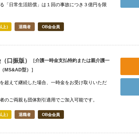
る「日常生活賠償」は１回の事故につき３億円を限
以上）
退職者
OB会会員
険（口振版）
［介護一時金支払特約または親介護一
（MS&AD型）］
を超えて継続した場合、一時金をお受け取りいただ
者のご両親も団体割引適用でご加入可能です。
以上）
退職者
OB会会員