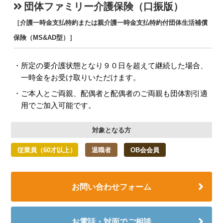
団体ファミリー介護保険（口振版）
［介護一時金支払特約または親介護一時金支払特約付団体生活補償
保険（MS&AD型）］
所定の要介護状態となり９０日を超えて継続した場合、
一時金をお受け取りいただけます。
ご本人とご両親、配偶者と配偶者のご両親も団体割引適
用でご加入可能です。
対象となる方
従業員（60才以上）
退職者
OB会会員
お問い合わせフォーム
お電話・対面でご相談