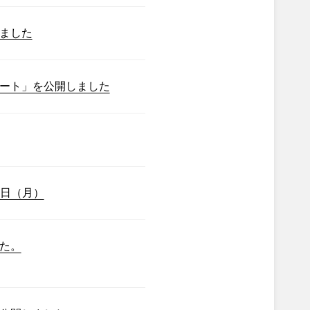
ました
ート」を公開しました
7日（月）
た。