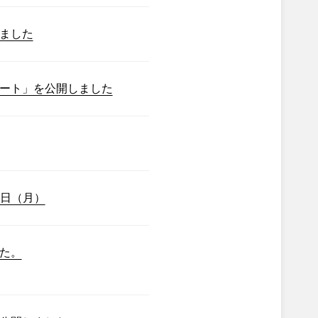
ました
ート」を公開しました
7日（月）
た。