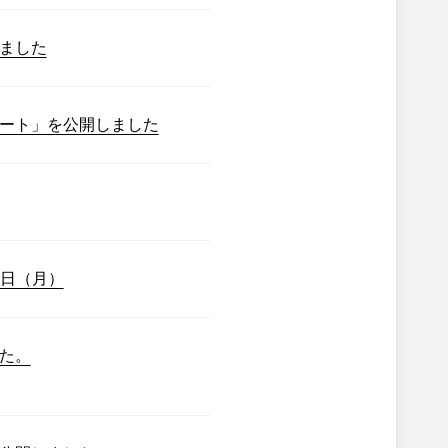
ました
ート」を公開しました
7日（月）
た。