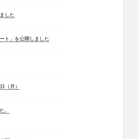
ました
ート」を公開しました
7日（月）
た。