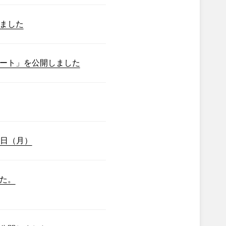
ました
ート」を公開しました
7日（月）
た。