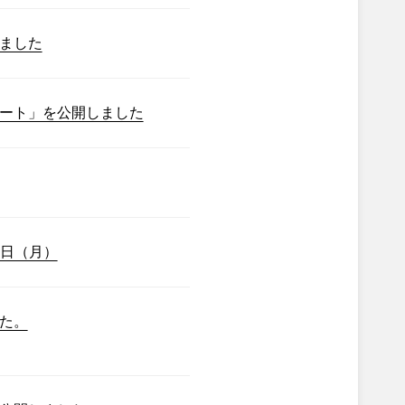
ました
ート」を公開しました
7日（月）
た。