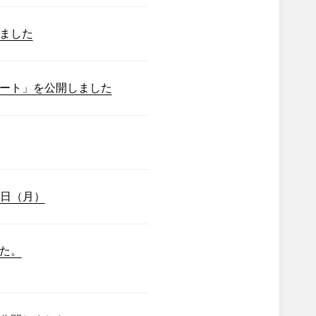
ました
ート」を公開しました
7日（月）
た。