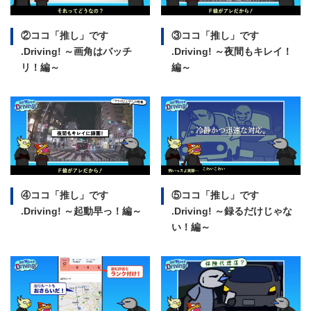
②ココ「推し」です
③ココ「推し」です
.Driving!
～画角はバッチ
.Driving!
～夜間もキレイ！
リ！編～
編～
④ココ「推し」です
⑤ココ「推し」です
.Driving!
～起動早っ！編～
.Driving!
～録るだけじゃな
い！編～