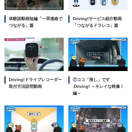
体験談動画短編
「一斉連絡で
Driving!サービス紹介動画
つながる」篇
「つながるドラレコ」篇
Driving!ドライブレコーダー
①ココ「推し」です
取付方法説明動画
.Driving!
～キレイな映像！
編～