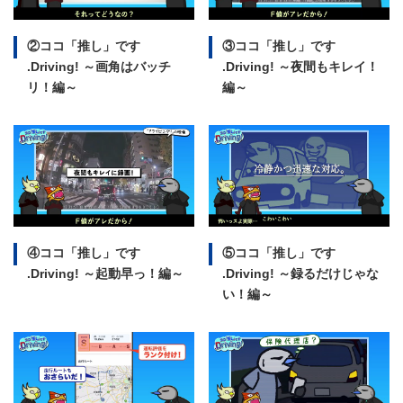
②ココ「推し」です
③ココ「推し」です
.Driving!
～画角はバッチ
.Driving!
～夜間もキレイ！
リ！編～
編～
④ココ「推し」です
⑤ココ「推し」です
.Driving!
～起動早っ！編～
.Driving!
～録るだけじゃな
い！編～