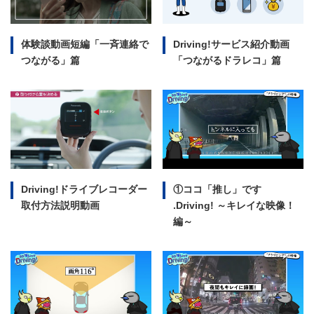
体験談動画短編
「一斉連絡で
Driving!サービス紹介動画
つながる」篇
「つながるドラレコ」篇
Driving!ドライブレコーダー
①ココ「推し」です
取付方法説明動画
.Driving!
～キレイな映像！
編～