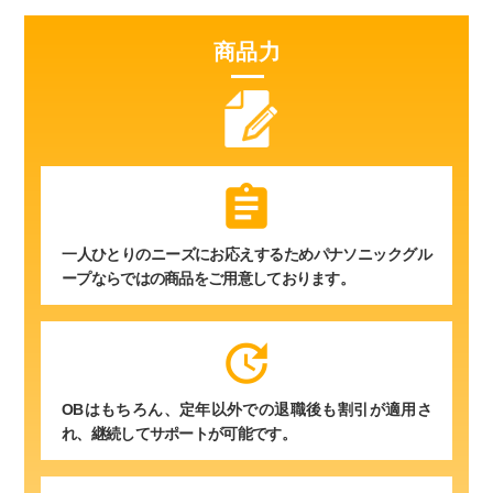
商品力
assignment
一人ひとりのニーズにお応えするためパナソニックグル
ープならではの商品をご用意しております。
update
OBはもちろん、定年以外での退職後も割引が適用さ
れ、継続してサポートが可能です。