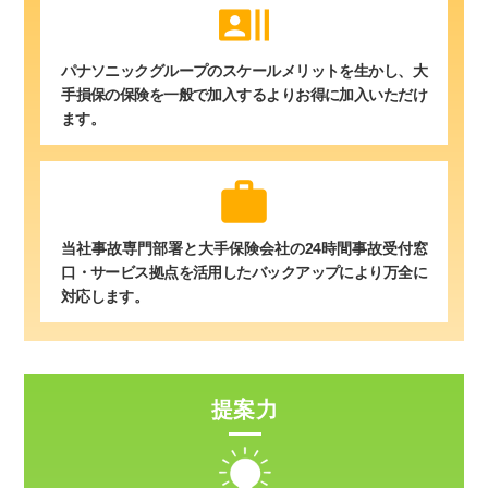
recent_actors
パナソニックグループのスケールメリットを生かし、大
手損保の保険を一般で加入するよりお得に加入いただけ
ます。
work
当社事故専門部署と大手保険会社の24時間事故受付窓
口・サービス拠点を活用したバックアップにより万全に
対応します。
提案力