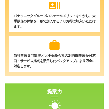
recent_actors
パナソニックグループのスケールメリットを生かし、大
手損保の保険を一般で加入するよりお得に加入いただけ
ます。
work
当社事故専門部署と大手保険会社の24時間事故受付窓
口・サービス拠点を活用したバックアップにより万全に
対応します。
提案力