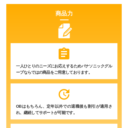
商品力
assignment
一人ひとりのニーズにお応えするためパナソニックグル
ープならではの商品をご用意しております。
update
OBはもちろん、定年以外での退職後も割引が適用さ
れ、継続してサポートが可能です。