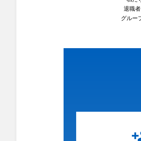
退職者
グルー
grou