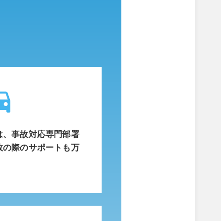
_leave
は、事故対応専門部署
故の際のサポートも万