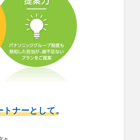
ートナーとして。
。
方々、