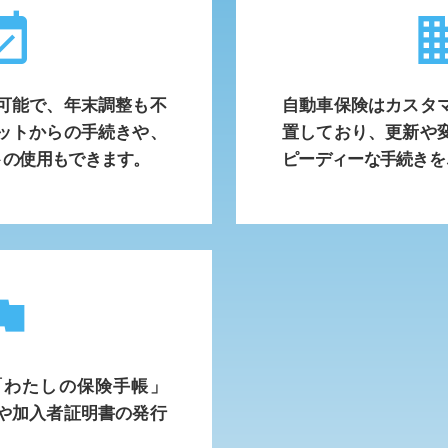
available
busi
可能で、年末調整も不
自動車保険はカスタ
ットからの手続きや、
置しており、更新や
トの使用もできます。
ピーディーな手続きを
lag
「わたしの保険手帳」
や加入者証明書の発行