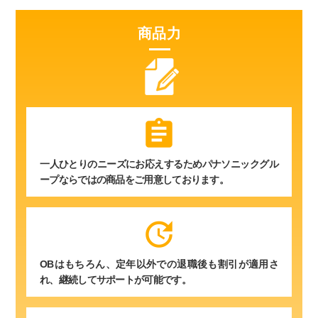
商品力
assignment
一人ひとりのニーズにお応えするためパナソニックグル
ープならではの商品をご用意しております。
update
OBはもちろん、定年以外での退職後も割引が適用さ
れ、継続してサポートが可能です。