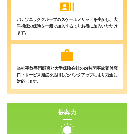
recent_actors
パナソニックグループのスケールメリットを生かし、大
手損保の保険を一般で加入するよりお得に加入いただけ
ます。
work
当社事故専門部署と大手保険会社の24時間事故受付窓
口・サービス拠点を活用したバックアップにより万全に
対応します。
提案力