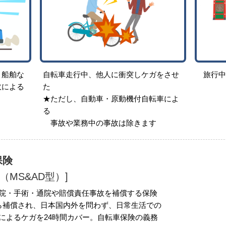
、船舶な
自転車走行中、他人に衝突しケガをさせ
旅行
故による
た
★ただし、自動車・原動機付自転車によ
る
事故や業務中の事故は除きます
害保険
（MS&AD型）]
院・手術・通院や賠償責任事故を補償する保険
ら補償され、日本国内外を問わず、日常生活での
によるケガを24時間カバー。自転車保険の義務