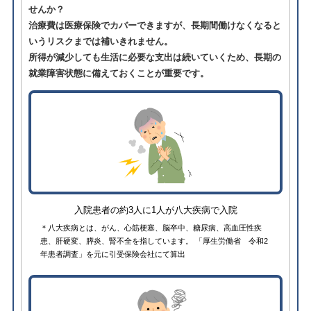
せんか？
治療費は医療保険でカバーできますが、長期間働けなくなると
いうリスクまでは補いきれません。
所得が減少しても生活に必要な支出は続いていくため、長期の
就業障害状態に備えておくことが重要です。
入院患者の約3人に1人が八大疾病で入院
＊八大疾病とは、がん、心筋梗塞、脳卒中、糖尿病、高血圧性疾
患、肝硬変、膵炎、腎不全を指しています。 「厚生労働省 令和2
年患者調査」を元に引受保険会社にて算出