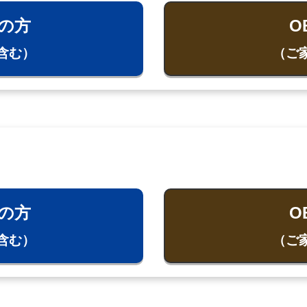
の方
O
含む）
（ご
の方
O
含む）
（ご