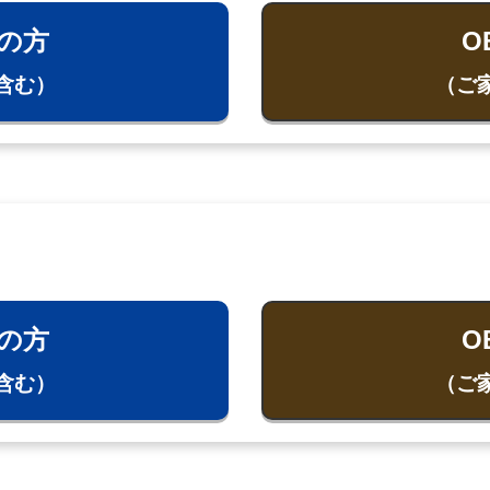
の方
O
含む）
（ご
の方
O
含む）
（ご