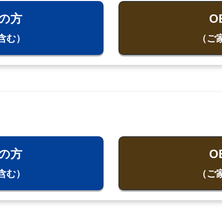
の方
O
含む）
（ご
の方
O
含む）
（ご