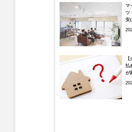
マ
ツ
安
20
【
払
が
20