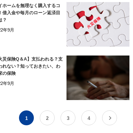
イホームを無理なく購入するコ
！借入金や毎月のローン返済目
は？
22年9月
火災保険Q＆A】支払われる？支
われない？知っておきたい、わ
家の保険
22年9月
1
2
3
4