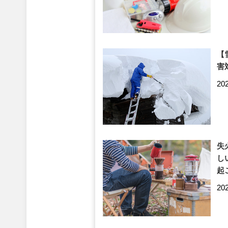
【
害
20
失
し
起
20