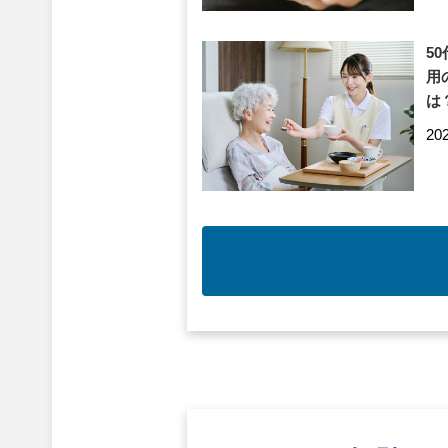
5
用
は
20