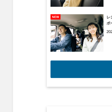
レ
ポ
20