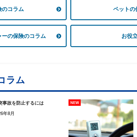
険のコラム
ペットの
ャーの保険のコラム
お役
コラム
突事故を防止するには
26年8月