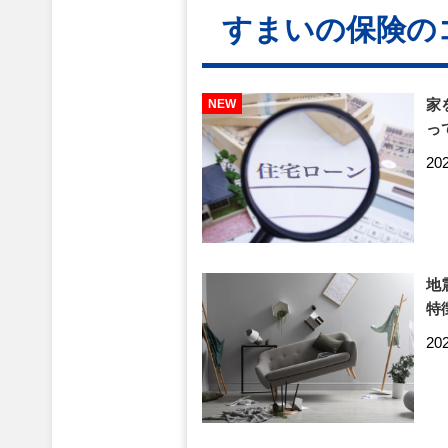
すまいの保険の
家
っ
20
地
特
20