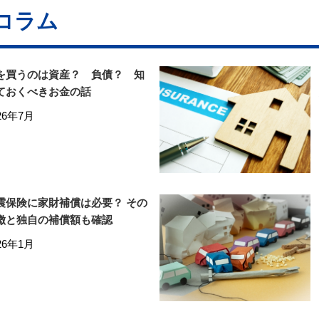
コラム
を買うのは資産？ 負債？ 知
ておくべきお金の話
26年7月
震保険に家財補償は必要？ その
徴と独自の補償額も確認
26年1月