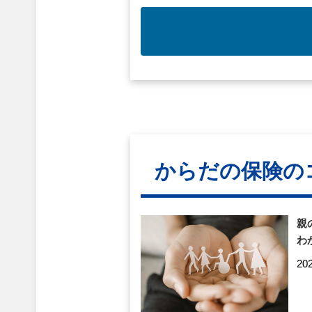
からだの保険の
親
わ
20