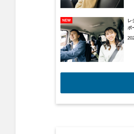
レ
ポ
20