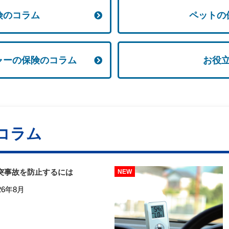
険のコラム
ペットの
ャーの保険のコラム
お役
コラム
突事故を防止するには
26年8月