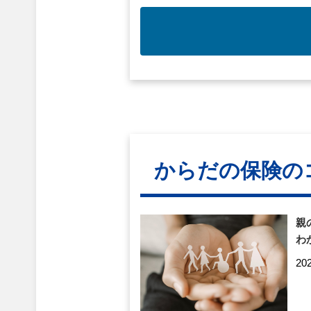
からだの保険の
親
わ
20