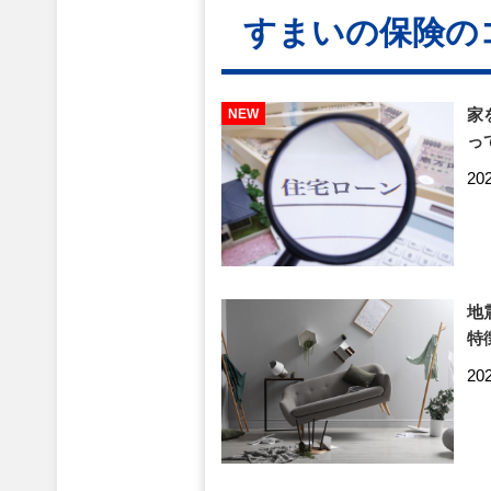
すまいの保険の
家
っ
20
地
特
20