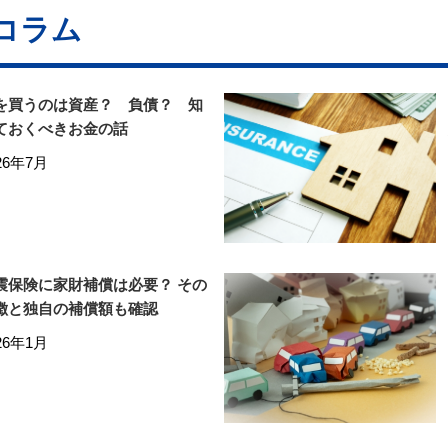
コラム
を買うのは資産？ 負債？ 知
ておくべきお金の話
26年7月
震保険に家財補償は必要？ その
徴と独自の補償額も確認
26年1月