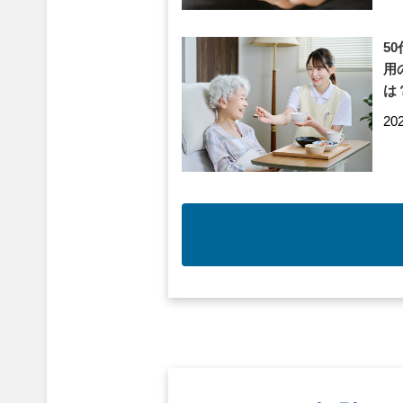
5
用
は
20