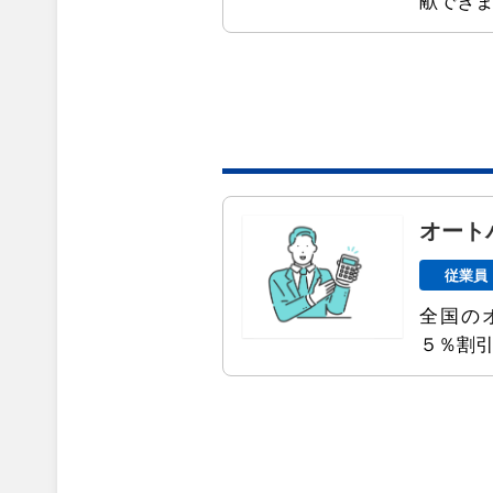
献でき
オート
従業員
全国の
５％割