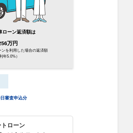
車ローン
返済額は
256万円
ーンを利用した場合の返済額
利年5.0%）
30日審査申込分
ートローン