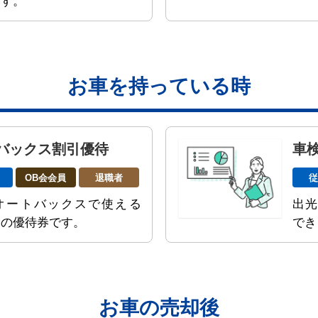
ます。
お車を持っている時
バックス割引優待
車
OB会会員
退職者
オートバックスで使える
出光
引の優待券です。
でき
お車の売却後