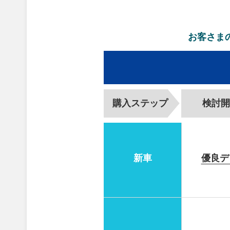
お客さま
購入
ステップ
検討開
新車
優良デ