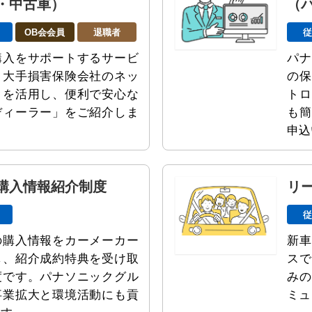
・中古車）
（
OB会会員
退職者
購入をサポートするサービ
パナ
。大手損害保険会社のネッ
の保
クを活用し、便利で安心な
トロ
ディーラー」をご紹介しま
も簡
申込
購入情報紹介制度
リ
の購入情報をカーメーカー
新車
し、紹介成約特典を受け取
スで
度です。パナソニックグル
みの
事業拡大と環境活動にも貢
ミュ