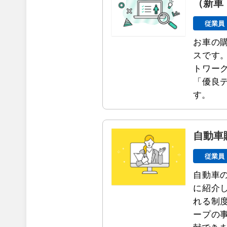
（新車
従業員
お車の
スです
トワー
「優良
す。
自動車
従業員
自動車
に紹介
れる制
ープの