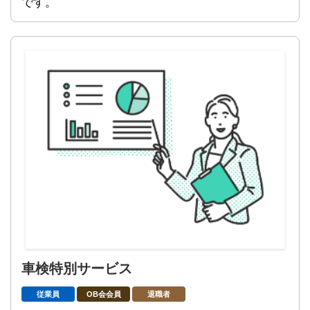
です。
車検特別サービス
従業員
OB会会員
退職者