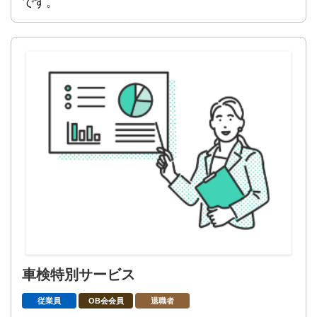
です。
車検特別サービス
従業員
OB会会員
退職者