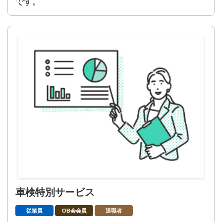
です。
車検特別サービス
従業員
OB会会員
退職者