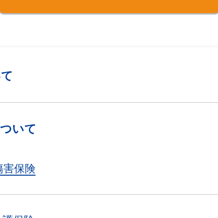
いて
について
傷害保険