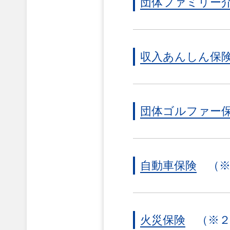
団体ファミリー
収入あんしん保
団体ゴルファー
自動車保険
（
火災保険
（※