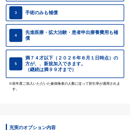
手術のみも補償
3
先進医療・拡大治験・患者申出療養費用も補
4
償
満７４才以下（２０２６年８月１日時点）の
方が、、
新規加入できます。
5
（継続は満９９才まで）
※前年度ご加入いただいた被保険者の人数に従って割引率が適用されま
す。
充実のオプション内容