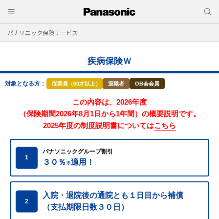
パナソニック保険サービス
疾病保険Ｗ
対象となる方：
従業員（60才以上）
退職者
OB会会員
この内容は、2026年度
（保険期間2026年8月1日から1年間）の概要説明です。
2025年度の制度説明書については
こちら
パナソニックグループ割引
1
３０％
適用！
※
入院・退院後の通院とも１日目から補償
2
（支払期限日数３０日）