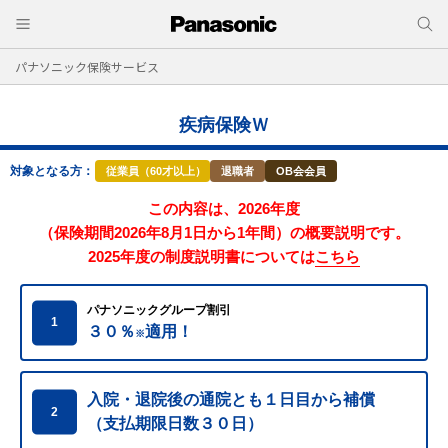
パナソニック保険サービス
疾病保険Ｗ
対象となる方：
従業員（60才以上）
退職者
OB会会員
この内容は、2026年度
（保険期間2026年8月1日から1年間）の概要説明です。
2025年度の制度説明書については
こちら
パナソニックグループ割引
1
３０％
適用！
※
入院・退院後の通院とも１日目から補償
2
（支払期限日数３０日）