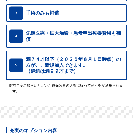
手術のみも補償
3
先進医療・拡大治験・患者申出療養費用も補
4
償
満７４才以下（２０２６年８月１日時点）の
方が、、
新規加入できます。
5
（継続は満９９才まで）
※前年度ご加入いただいた被保険者の人数に従って割引率が適用されま
す。
充実のオプション内容