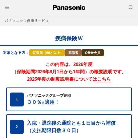
パナソニック保険サービス
疾病保険Ｗ
対象となる方：
従業員（60才以上）
退職者
OB会会員
この内容は、2026年度
（保険期間2026年8月1日から1年間）の概要説明です。
2025年度の制度説明書については
こちら
パナソニックグループ割引
1
３０％
適用！
※
入院・退院後の通院とも１日目から補償
2
（支払期限日数３０日）