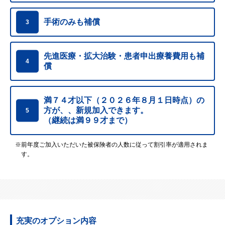
手術のみも補償
3
先進医療・拡大治験・患者申出療養費用も補
4
償
満７４才以下（２０２６年８月１日時点）の
方が、、
新規加入できます。
5
（継続は満９９才まで）
※前年度ご加入いただいた被保険者の人数に従って割引率が適用されま
す。
充実のオプション内容