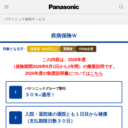
パナソニック保険サービス
疾病保険Ｗ
対象となる方：
従業員（60才以上）
退職者
OB会会員
この内容は、2026年度
（保険期間2026年8月1日から1年間）の概要説明です。
2025年度の制度説明書については
こちら
パナソニックグループ割引
1
３０％
適用！
※
入院・退院後の通院とも１日目から補償
2
（支払期限日数３０日）