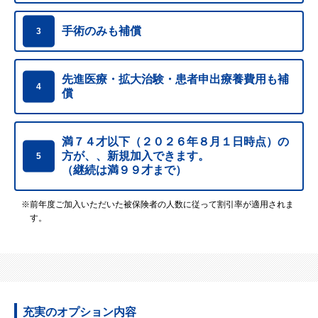
手術のみも補償
3
先進医療・拡大治験・患者申出療養費用も補
4
償
満７４才以下（２０２６年８月１日時点）の
方が、、
新規加入できます。
5
（継続は満９９才まで）
※前年度ご加入いただいた被保険者の人数に従って割引率が適用されま
す。
充実のオプション内容