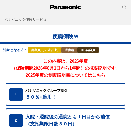
パナソニック保険サービス
疾病保険Ｗ
対象となる方：
従業員（60才以上）
退職者
OB会会員
この内容は、2026年度
（保険期間2026年8月1日から1年間）の概要説明です。
2025年度の制度説明書については
こちら
パナソニックグループ割引
1
３０％
適用！
※
入院・退院後の通院とも１日目から補償
2
（支払期限日数３０日）