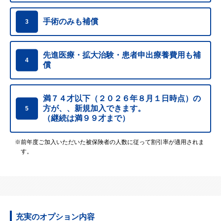
手術のみも補償
3
先進医療・拡大治験・患者申出療養費用も補
4
償
満７４才以下（２０２６年８月１日時点）の
方が、、
新規加入できます。
5
（継続は満９９才まで）
※前年度ご加入いただいた被保険者の人数に従って割引率が適用されま
す。
充実のオプション内容