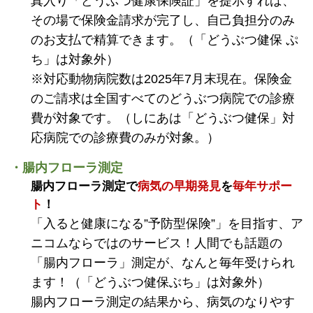
真入り「どうぶつ健康保険証」を提示すれば、
その場で保険金請求が完了し、自己負担分のみ
のお支払で精算できます。（「どうぶつ健保 ぷ
ち」は対象外）
※対応動物病院数は2025年7月末現在。保険金
のご請求は全国すべてのどうぶつ病院での診療
費が対象です。（しにあは「どうぶつ健保」対
応病院での診療費のみが対象。）
・腸内フローラ測定
腸内フローラ測定で
病気の早期発見
を
毎年サポー
ト
！
「入ると健康になる”予防型保険”」を目指す、ア
ニコムならではのサービス！人間でも話題の
「腸内フローラ」測定が、なんと毎年受けられ
ます！（「どうぶつ健保ぶち」は対象外）
腸内フローラ測定の結果から、病気のなりやす