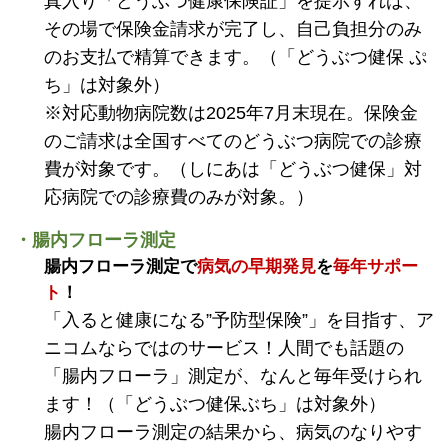
真入り「どうぶつ健康保険証」を提示すれば、
その場で保険金請求が完了し、自己負担分のみ
のお支払で精算できます。（「どうぶつ健保 ぷ
ち」は対象外）
※対応動物病院数は2025年7月末現在。保険金
のご請求は全国すべてのどうぶつ病院での診療
費が対象です。（しにあは「どうぶつ健保」対
応病院での診療費のみが対象。）
・腸内フローラ測定
腸内フローラ測定で
病気の早期発見
を
毎年サポー
ト
！
「入ると健康になる”予防型保険”」を目指す、ア
ニコムならではのサービス！人間でも話題の
「腸内フローラ」測定が、なんと毎年受けられ
ます！（「どうぶつ健保ぶち」は対象外）
腸内フローラ測定の結果から、病気のなりやす