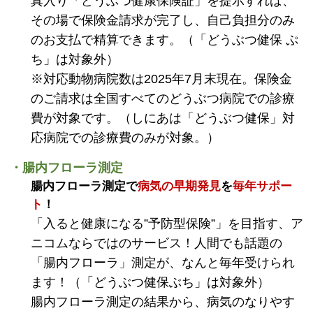
真入り「どうぶつ健康保険証」を提示すれば、
その場で保険金請求が完了し、自己負担分のみ
のお支払で精算できます。（「どうぶつ健保 ぷ
ち」は対象外）
※対応動物病院数は2025年7月末現在。保険金
のご請求は全国すべてのどうぶつ病院での診療
費が対象です。（しにあは「どうぶつ健保」対
応病院での診療費のみが対象。）
・腸内フローラ測定
腸内フローラ測定で
病気の早期発見
を
毎年サポー
ト
！
「入ると健康になる”予防型保険”」を目指す、ア
ニコムならではのサービス！人間でも話題の
「腸内フローラ」測定が、なんと毎年受けられ
ます！（「どうぶつ健保ぶち」は対象外）
腸内フローラ測定の結果から、病気のなりやす