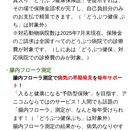
真入り「どうぶつ健康保険証」を提示すれば、
その場で保険金請求が完了し、自己負担分のみ
のお支払で精算できます。（「どうぶつ健保 ぷ
ち」は対象外）
※対応動物病院数は2025年7月末現在。保険金
のご請求は全国すべてのどうぶつ病院での診療
費が対象です。（しにあは「どうぶつ健保」対
応病院での診療費のみが対象。）
・腸内フローラ測定
腸内フローラ測定で
病気の早期発見
を
毎年サポー
ト
！
「入ると健康になる”予防型保険”」を目指す、ア
ニコムならではのサービス！人間でも話題の
「腸内フローラ」測定が、なんと毎年受けられ
ます！（「どうぶつ健保ぶち」は対象外）
腸内フローラ測定の結果から、病気のなりやす