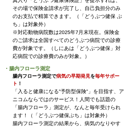
真入り「どうぶつ健康保険証」を提示すれば、
その場で保険金請求が完了し、自己負担分のみ
のお支払で精算できます。（「どうぶつ健保 ぷ
ち」は対象外）
※対応動物病院数は2025年7月末現在。保険金
のご請求は全国すべてのどうぶつ病院での診療
費が対象です。（しにあは「どうぶつ健保」対
応病院での診療費のみが対象。）
・腸内フローラ測定
腸内フローラ測定で
病気の早期発見
を
毎年サポー
ト
！
「入ると健康になる”予防型保険”」を目指す、ア
ニコムならではのサービス！人間でも話題の
「腸内フローラ」測定が、なんと毎年受けられ
ます！（「どうぶつ健保ぶち」は対象外）
腸内フローラ測定の結果から、病気のなりやす