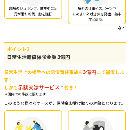
趣味のジョギング、散歩中
に足
屋外の仕事やスポーツ中
元が滑り転倒、膝を
強打
にめまいと吐き気を発症、
熱中
症と診断。
など
ポイント2
日常生活賠償保険金額 3億円
3億円
日常生活上の相手への賠償責任事故を
まで補償しま
す！
示談交渉サービス
＊
しかも
付き！
＊国内での事故に限ります
このような様々なケースが、保険金お受け取りの対象となります。