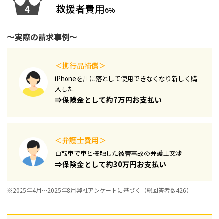
救援者費用
6%
～実際の請求事例～
＜携行品補償＞
iPhoneを川に落として使用できなくなり新しく購
入した​
⇒保険金として約7万円お支払い
＜弁護士費用＞
自転車で車と接触した被害事故の弁護士交渉
⇒保険金として約30万円お支払い
※2025年4月～2025年8月弊社アンケートに基づく（総回答者数426）