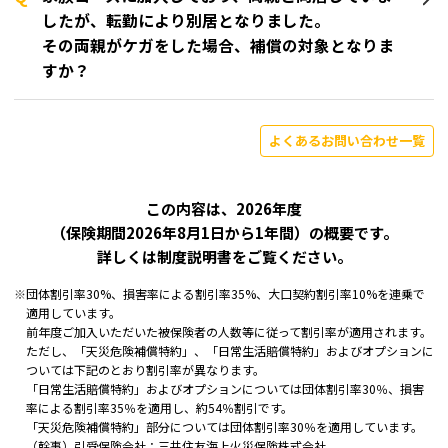
したが、転勤により別居となりました。
その両親がケガをした場合、補償の対象となりま
すか？
よくあるお問い合わせ一覧
この内容は、2026年度
（保険期間2026年8月1日から1年間）の概要です。
詳しくは制度説明書をご覧ください。
※
団体割引率30%、損害率による割引率35%、大口契約割引率10%を連乗で
適用しています。
前年度ご加入いただいた被保険者の人数等に従って割引率が適用されます。
ただし、「天災危険補償特約」、「日常生活賠償特約」およびオプションに
ついては下記のとおり割引率が異なります。
「日常生活賠償特約」およびオプションについては団体割引率30％、損害
率による割引率35％を適用し、約54％割引です。
「天災危険補償特約」部分については団体割引率30％を適用しています。
（幹事）引受保険会社：三井住友海上火災保険株式会社