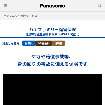
パナソニック保険サービス
パナファミリー傷害保険
（団体総合生活補償保険（MS&AD型））
対象となる方：
従業員
OB会会員
退職者
ケガや賠償事故等、
身の回りの事故に備える保険です