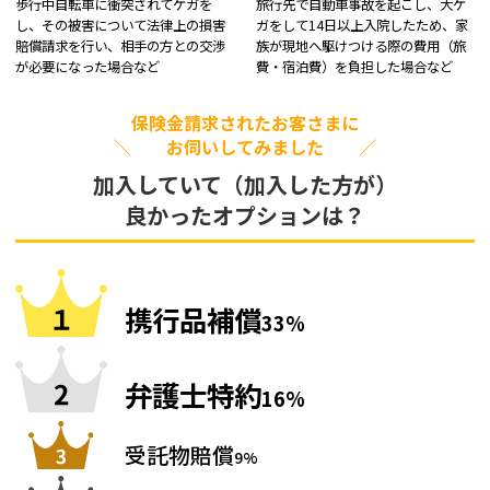
歩行中自転車に衝突されてケガを
旅行先で自動車事故を起こし、大ケ
し、その被害について法律上の損害
ガをして14日以上入院したため、家
賠償請求を行い、相手の方との交渉
族が現地へ駆けつける際の費用（旅
が必要になった場合など
費・宿泊費）を負担した場合など
保険金請求されたお客さまに
＼ お伺いしてみました ／
加入していて（加入した方が）
良かったオプションは？
携行品補償
33%
弁護士特約
16%
受託物賠償
9%