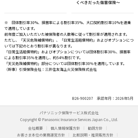
くべきだった傷害保険～
※ 団体割引率30%、損害率による割引率35%、大口契約割引率10%を連乗
で適用しています。
前年度ご加入いただいた被保険者の人数等に従って割引率が適用されます。
ただし、「天災危険補償特約」、「日常生活賠償特約」およびオプションにつ
いては下記のとおり割引率が異なります。
「日常生活賠償特約」およびオプションについては団体割引率30％、損害率
による割引率35％を適用し、約54％割引です。
「天災危険補償特約」部分については団体割引率30％を適用しています。
（幹事）引受保険会社：三井住友海上火災保険株式会社
B26-900207 承認年月：2026年5月
パナソニック保険サービス株式会社
Copyright © Panasonic Insurance Services Japan Co., Ltd.
会社概要
個人情報保護方針
勧誘方針
お客さま本位の業務運営方針
比較説明・推奨販売方針