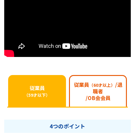
従業員
/退
（60才以上）
従業員
職者
（59才以下）
/OB会会員
4つのポイント