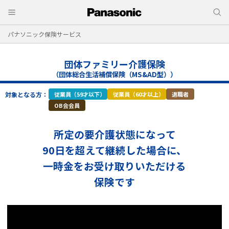
パナソニック保険サービス
団体ファミリー介護保険
（団体総合生活補償保険（MS&AD型））
対象となる方：
従業員（59才以下）
従業員（60才以上）
退職者
OB会会員
所定の要介護状態になって
90日を超えて継続した場合に、
一時金をお受け取りいただける
保険です