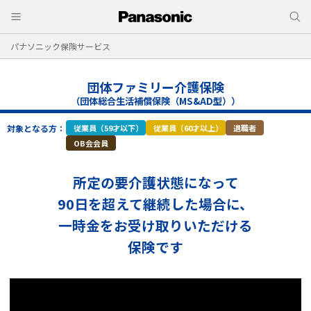
パナソニック保険サービス
団体ファミリー介護保険
（団体総合生活補償保険（MS&AD型））
対象となる方：
従業員（59才以下）
従業員（60才以上）
退職者
OB会会員
所定の要介護状態になって
90日を超えて継続した場合に、
一時金をお受け取りいただける
保険です