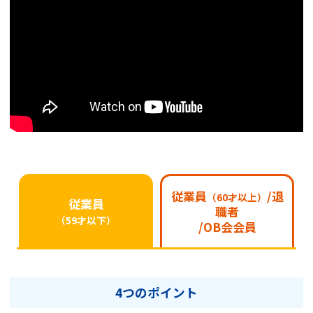
従業員
/退
（60才以上）
従業員
職者
（59才以下）
/OB会会員
4つのポイント