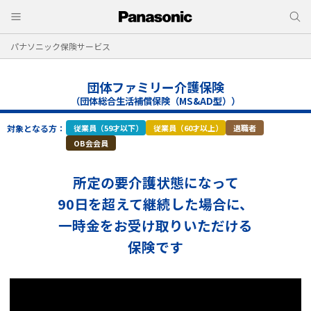
パナソニック保険サービス
団体ファミリー介護保険
（団体総合生活補償保険（MS&AD型））
対象となる方：
従業員（59才以下）
従業員（60才以上）
退職者
OB会会員
所定の要介護状態になって
90日を超えて継続した場合に、
一時金をお受け取りいただける
保険です