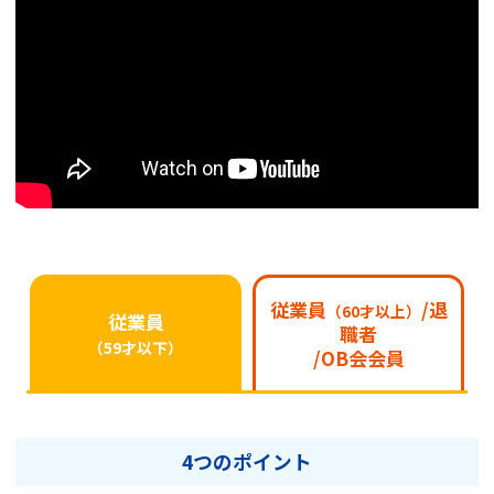
従業員
/退
（60才以上）
従業員
職者
（59才以下）
/OB会会員
4つのポイント