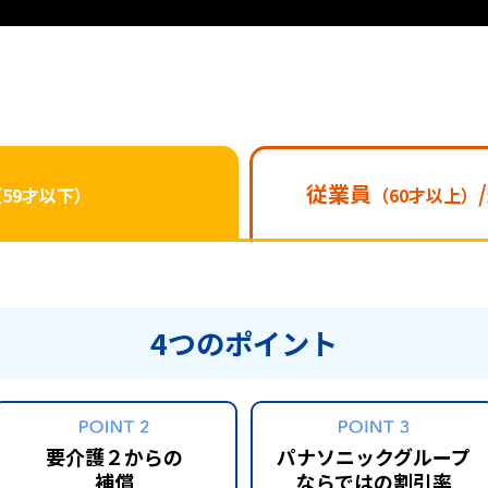
従業員
（59才以下）
（60才以上）
4つのポイント
要介護２からの
パナソニックグループ
補償
ならではの割引率