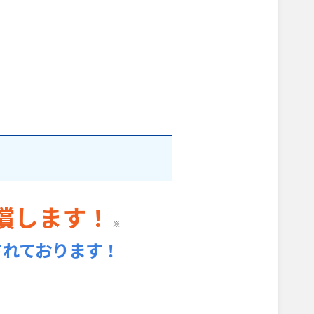
償します！
※
されております！