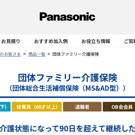
お見積り
おすすめ加入例
お役立ち情報
ご契
のお客さま
商品一覧
団体ファミリー介護保険
団体ファミリー介護保険
（団体総合生活補償保険（MS&AD型））
以下）
従業員（60才以上）
退職者
OB会会員
介護状態になって
90日を超えて継続し