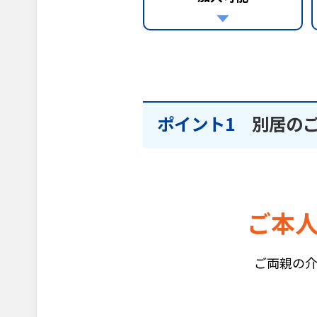
ポイント1
別居の
ご本
ご両親の