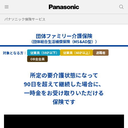
パナソニック保険サービス
団体ファミリー介護保険
（団体総合生活補償保険（MS&AD型））
対象となる方：
従業員（59才以下）
従業員（60才以上）
退職者
OB会会員
所定の要介護状態になって
90日を超えて継続した場合に、
一時金をお受け取りいただける
保険です