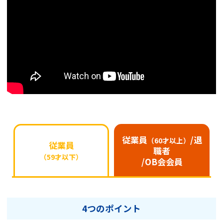
従業員
/退
（60才以上）
従業員
職者
（59才以下）
/OB会会員
4つのポイント